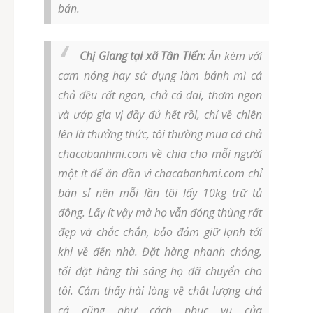
bán.
Chị Giang tại xã Tân Tiến:
Ăn kèm với
cơm nóng hay sử dụng làm bánh mì cá
chả đều rất ngon, chả cá dai, thơm ngon
và ướp gia vị đầy đủ hết rồi, chỉ về chiên
lên là thưởng thức, tôi thường mua cá chả
chacabanhmi.com về chia cho mỗi người
một ít để ăn dần vì chacabanhmi.com chỉ
bán sỉ nên mỗi lần tôi lấy 10kg trữ tủ
đông. Lấy ít vậy mà họ vẫn đóng thùng rất
đẹp và chắc chắn, bảo đảm giữ lạnh tới
khi về đến nhà. Đặt hàng nhanh chóng,
tối đặt hàng thì sáng họ đã chuyển cho
tôi. Cảm thấy hài lòng về chất lượng chả
cá cũng như cách phục vụ của