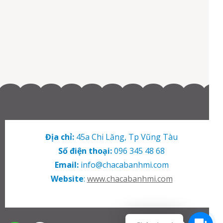
viết
Địa chỉ:
45a Chi Lăng, Tp Vũng Tàu
Số điện thoại:
096 345 48 68
Email:
info@chacabanhmi.com
Website
:
www.chacabanhmi.com