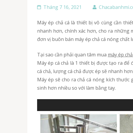
Tháng 7 16, 2021
Chacabanhmi.
Máy ép chả cá là thiết bị vô cùng cần thiết cho quá trình kinh doanh bánh mì chả cá trên thị trường. Chiếc máy ép này có khả năng hoạt động
nhanh hơn, chính xác hơn, cho ra những m
đơn vị buôn bán máy ép chả cá nóng chất l
Tại sao cần phải quan tâm mua
máy ép chả
Máy ép cá chả là 1 thiết bị được tạo ra đ
cá chả, lượng cá chả được ép sẽ nhanh hơn
Máy ép sẽ cho ra chả cá nóng kích thước g
sinh hơn nhiều so với làm bằng tay.