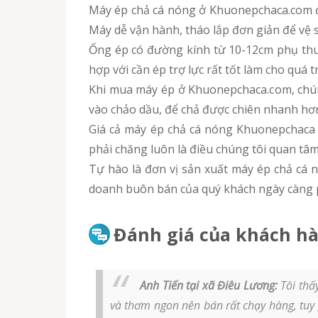
Máy ép chả cá nóng ở Khuonepchaca.com đượ
Máy dễ vận hành, tháo lắp đơn giản để vệ s
Ống ép có đường kính từ 10-12cm phụ thuộc
hợp với cần ép trợ lực rất tốt làm cho quá t
Khi mua máy ép ở Khuonepchaca.com, chúng
vào chảo dầu, để chả được chiên nhanh hơ
Giá cả máy ép chả cá nóng Khuonepchaca cu
phải chăng luôn là điều chúng tôi quan tâ
Tự hào là đơn vị sản xuất máy ép chả cá 
doanh buôn bán của quý khách ngày càng p
Đánh giá của khách hà
Anh Tiến tại xã Điêu Lương:
Tôi thấ
và thơm ngon nên bán rất chạy hàng, tuy 