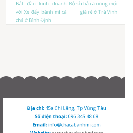
Điều
Bắt đầu kinh doanh
Bỏ sỉ chả cá nóng mối
hướng
với Xe đẩy bánh mì cá
giá rẻ ở Trà Vinh
bài
chả ở Bình Định
viết
Địa chỉ:
45a Chi Lăng, Tp Vũng Tàu
Số điện thoại:
096 345 48 68
Email:
info@chacabanhmi.com