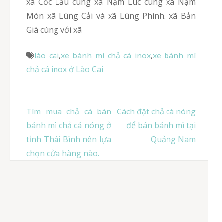
xã Cốc Lầu cùng xã Nậm Lúc cùng xã Nậm
Mòn xã Lùng Cải và xã Lùng Phình. xã Bản
Già cùng với xã
lào cai
,
xe bánh mì chả cá inox
,
xe bánh mì
chả cá inox ở Lào Cai
Điều
Tìm mua chả cá bán
Cách đặt chả cá nóng
hướng
bánh mì chả cá nóng ở
để bán bánh mì tại
bài
tỉnh Thái Bình nên lựa
Quảng Nam
viết
chọn cửa hàng nào.