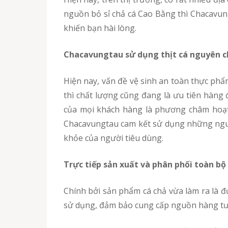
nguồn bỏ sỉ chả cá Cao Bằng thì Chacavun
khiến bạn hài lòng.
Chacavungtau sử dụng thịt cá nguyên c
Hiện nay, vấn đề vệ sinh an toàn thực phẩm rất được quan tâm, chú trọng hàng đầu, cùng với tình hình kinh tế phát triển, bên cạnh yếu tố giá cả
thì chất lượng cũng đang là ưu tiên hàng
của mọi khách hàng là phương châm hoạt
Chacavungtau cam kết sử dụng những nguồ
khỏe của người tiêu dùng.
Trực tiếp sản xuất và phân phối toàn b
Chính bởi sản phẩm cá chả vừa làm ra là được xuất bán hết trong ngày, vì vậy, quý khách hàng không cần lo lắng về hàng tồn kho, hàng hết hạn
sử dụng, đảm bảo cung cấp nguồn hàng tư