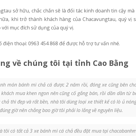
nữa, khi trở thành khách hàng của Chacavungtau, quý vị s
ới mục đích sử dụng của quý vị.
 số điện thoại: 0963 454 868 để được hỗ trợ tư vấn nhé.
ng về chúng tôi tại tỉnh Cao Bằng
nh món bánh mì chả cá được 2 năm rồi, đóng xe cũng bên cha
c khách mua khen ngon nên cũng cố gắng bán, rồi dần dần từ 
hả thì đẹp và rất bền, nhà tôi dùng loại xe thiết kế có lò ủ nóng
ng giờ nên chẳng bao giờ tôi phải lo lắng về nguyên liệu.
 tôi có tất cả 3 xe bánh mì cá chả đều đặt mua tại chacabanhmi