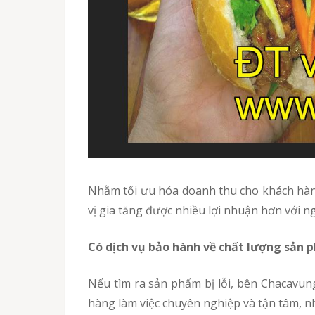
Nhằm tối ưu hóa doanh thu cho khách hàng bán sỉ, Chacavungtau cung cấp chả cá Cao Bằng giá sỉ ưu đãi, cực kì hợp lý trên thị trường, giúp quý
vị gia tăng được nhiều lợi nhuận hơn với 
Có dịch vụ bảo hành về chất lượng sản
Nếu tìm ra sản phẩm bị lỗi, bên Chacavungtau sẽ chịu trách nhiệm hoàn tiền hoặc đổi sản phẩm cho khách hàng. Với thái độ của nhân viên bán
hàng làm việc chuyên nghiệp và tận tâm, nh