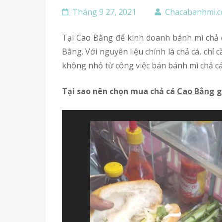
Tháng 9 27, 2021
Chacabanhmi.
Tại Cao Bằng để kinh doanh bánh mì chả cá nóng có hiệu quả cao, việc đầu tiên bạn cần thực hiện đó là tìm cơ sở bỏ sỉ chả cá mối giá rẻ ở Cao
Bằng. Với nguyên liệu chính là chả cá, chỉ
không nhỏ từ công việc bán bánh mì chả cá
Tại sao nên chọn mua chả cá
Cao Bằng
g