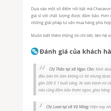
Dựa vào một số điểm nổi bật mà Chacavungtau sở hữu, chắc chắn sẽ là đối tác kinh doanh tin cậy mà bạn nên cân nhắc để mua cá chả Cao Bằng
giá sỉ với chất lượng được đảm bảo. Hơn 
những giải pháp tư vấn mua hàng phù hợp v
Muốn biết thêm thông tin chi tiết, liên hệ
Đánh giá của khách hà
Chị Thảo tại xã Ngọc Côn:
Kinh doa
đầu bán thì bán không có lời nhưng đượ
gần 200 ổ 1 buổi sáng. Xe bán bánh mì cá c
nào cũng đảm bảo thơm ngon, giao hàng đú
Chị Loan tại xã Vũ Nông:
Hiện nay nhà