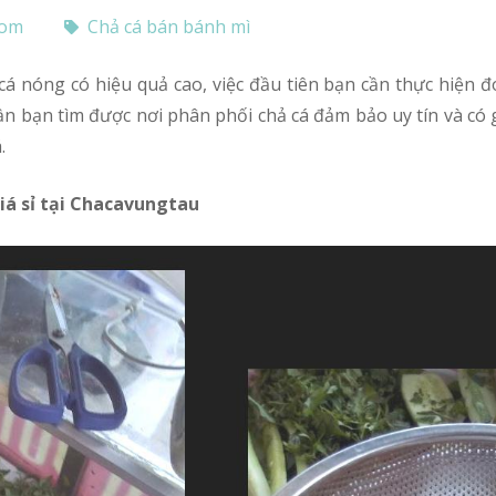
com
Chả cá bán bánh mì
 cần bạn tìm được nơi phân phối chả cá đảm bảo uy tín và có 
.
iá sỉ tại Chacavungtau