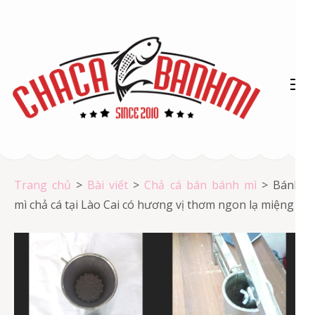
Bỏ
qua
và
tới
nội
dung
(ấn
Chả cá Vũng Tàu
Enter)
Chả cá giá rẻ
Trang chủ
>
Bài viết
>
Chả cá bán bánh mì
>
Bánh
mì chả cá tại Lào Cai có hương vị thơm ngon lạ miệng