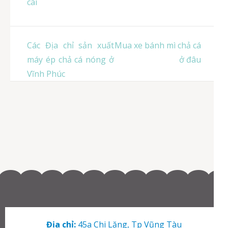
cai
Điều
Các Địa chỉ sản xuất
Mua xe bánh mì chả cá
hướng
máy ép chả cá nóng ở
ở đâu
bài
Vĩnh Phúc
viết
Địa chỉ:
45a Chi Lăng, Tp Vũng Tàu