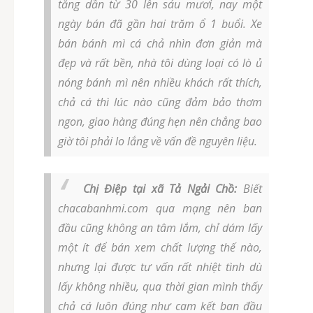
tăng dần từ 30 lên sáu mươi, nay một
ngày bán đã gần hai trăm ổ 1 buổi. Xe
bán bánh mì cá chả nhìn đơn giản mà
đẹp và rất bền, nhà tôi dùng loại có lò ủ
nóng bánh mì nên nhiều khách rất thích,
chả cá thì lúc nào cũng đảm bảo thơm
ngon, giao hàng đúng hẹn nên chẳng bao
giờ tôi phải lo lắng về vấn đề nguyên liệu.
Chị Điệp tại xã Tả Ngải Chồ:
Biết
chacabanhmi.com qua mạng nên ban
đầu cũng không an tâm lắm, chỉ dám lấy
một ít để bán xem chất lượng thế nào,
nhưng lại được tư vấn rất nhiệt tình dù
lấy không nhiều, qua thời gian mình thấy
chả cá luôn đúng như cam kết ban đầu