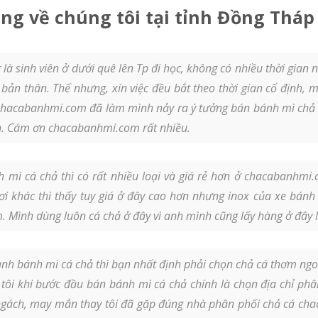
ng về chúng tôi tại tỉnh Đồng Tháp
là sinh viên ở dưới quê lên Tp đi học, không có nhiều thời gia
bản thân. Thế nhưng, xin việc đều bắt theo thời gian cố định, m
hacabanhmi.com đã làm mình nảy ra ý tưởng bán bánh mì chả cá
an. Cám ơn chacabanhmi.com rất nhiều.
 mì cá chả thì có rất nhiều loại và giá rẻ hơn ở chacabanhmi
i khác thì thấy tuy giá ở đây cao hơn nhưng inox của xe bánh 
 Mình dùng luôn cá chả ở đây vì anh mình cũng lấy hàng ở đây lâ
nh bánh mì cá chả thì bạn nhất định phải chọn chả cá thơm ng
i tôi khi bước đầu bán bánh mì cá chả chính là chọn địa chỉ phâ
 ngách, may mắn thay tôi đã gặp đúng nhà phân phối chả cá c