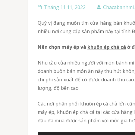
Tháng 11 11, 2022
Chacabanhmi
Quý vị đang muốn tìm cửa hàng bán khuôn ép cá chả bằng inox giá rẻ, chất lượng mà chưa biết nên tìm ở đâu? Bạn đang băn khoăn vì có quá
nhiều nơi cung cấp sản phẩm này tại tỉnh 
Nên chọn máy ép và
khuôn ép chả cá
ở đ
Nhu cầu của nhiều người với món bánh mì cá chả ngày càng nhiều, người tiêu dùng ngày một ưa thích món bánh mì chả cá này hơn nên việc kinh
doanh buôn bán món ăn này thu hút không 
chi phí sản xuất để có được doanh thu ca
lượng, độ bền cao.
Các nơi phân phối khuôn ép cá chả lớn cũng là yếu tố đảm bảo quý khách mua được chiếc khuôn ép chất lượng tốt nhất. Việc lựa chọn từng chiếc
máy ép, khuôn ép chả cá tại các cửa hàng 
đầu đã mua được sản phẩm với mức giá hợp 