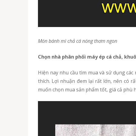
Món bánh mì chả cá nóng thơm ngon
Chọn nhà phân phối máy ép cá chả, khu
Hiện nay nhu cầu tìm mua và sử dụng các mẫu khuôn ép chả cá ngày càng tăng do mặt hàng này đang được bán rất chạy, được nhiều người yêu
thích. Lợi nhuận đem lại rất lớn, nên có r
muốn chọn mua sản phẩm tốt, giá cả phù 