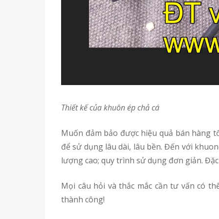
Thiết kế của khuôn ép chả cá
Muốn đảm bảo được hiệu quả bán hàng tốt nhất thì đầu tiên bạn cần chọn được nơi sản xuất khuôn ép lớn, đảm bảo chất lượng hàng cung cấp
để sử dụng lâu dài, lâu bền. Đến với khuo
lượng cao; quy trình sử dụng đơn giản. Đặc
Mọi câu hỏi và thắc mắc cần tư vấn có thể liên hệ trực tiếp với Khuonepchaca để chọn mua được sản phẩm chất lượng tốt nhất. Chúc các bạn
thành công!