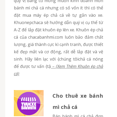
quý vị đang có mong muốn kinh doanh món
bánh mì chả cá nhưng có số vốn ít thì có thể
đặt mua máy ép chả cá về tự gắn vào xe.
Khuonepchaca sẽ hướng dẫn quý vị cụ thể từ
A-Z để lắp đặt khuôn ép lên xe. Khuôn ép chả
cá của chacabanhmi.com luôn bảo đảm chất
lượng, giá thành cực kì cạnh tranh, được thiết
kế đẹp mắt và cơ động, rất dễ lắp đặt và vệ
sinh. Hãy liên lạc với {chúng tôichả cá nóng
để được tư vấn {tậ
–
(Xem Thêm Khuôn ép chả
cá)
Cho thuê xe bánh
mì chả cá
Bán bánh mì cá chả đơn