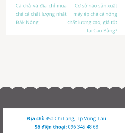
Điều
Cá chả và địa chỉ mua
Cơ sở nào sản xuất
hướng
chả cá chất lượng nhất
máy ép chả cá nóng
bài
Đắk Nông
chất lượng cao, giá tốt
viết
tại Cao Bằng?
Địa chỉ:
45a Chi Lăng, Tp Vũng Tàu
Số điện thoại:
096 345 48 68