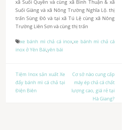
xã Suối Quyền và cùng xã Bình Thuận & xã
Suối Giàng và xã Nông Trường Nghĩa Lộ. thị
trấn Sùng Đô và tại xã Tú Lệ cùng xã Nông
Trường Liên Sơn và cùng thị trấn
xe bánh mì chả cá inox
,
xe bánh mì chả cá
inox ở Yên Bái
,
yên bái
Điều
Tiệm Inox sản xuất Xe
Cơ sở nào cung cấp
hướng
đẩy bánh mì cá chả tại
máy ép chả cá chất
bài
Điện Biên
lượng cao, giá rẻ tại
viết
Hà Giang?