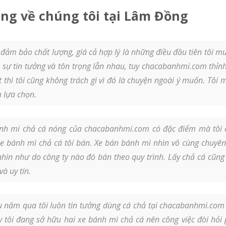
ng về chúng tôi tại Lâm Đồng
ảm bảo chất lượng, giá cả hợp lý là những điều đầu tiên tôi m
n sự tin tưởng và tôn trọng lẫn nhau, tuy chacabanhmi.com thỉn
ết thì tôi cũng không trách gì vì đó là chuyện ngoài ý muốn. T
 lựa chọn.
h mì chả cá nóng của chacabanhmi.com có đặc điểm mà tôi cự
e bánh mì chả cá tôi bán. Xe bán bánh mì nhìn vô cùng chuyê
 nhìn như do công ty nào đó bán theo quy trình. Lấy chả cá cũ
à uy tín.
 năm qua tôi luôn tin tưởng dùng cá chả tại chacabanhmi.com 
 tôi đang sở hữu hai xe bánh mì chả cá nên công việc đòi hỏi 