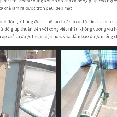
p mắt thì việc sử dụng khuôn ép chả cá nóng giúp cho người 
 chả làm ra được tròn đều, đẹp mắt.
Từ đó giúp thuận tiện với công việc nhất, không vướng víu h
n ép chả cá được thuận tiện hơn, vừa đảm bảo được miếng c