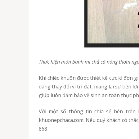
Thực hiện món bánh mì chả cá nóng thơm ng
Khi chiếc khuôn được thiết kế cực kì đơn giản, giảm thiểu các chi tiết thừa giúp cho trọng lượng được giảm đi đáng kể, phần thiết kế khuôn rời dễ
dàng thay đổi vị trí đặt, mang lại sự tiện l
giúp luôn đảm bảo vệ sinh an toàn thực p
Với một số thông tin chia sẻ bên trên hi vọng quý vị biết được địa chỉ phân phối khuôn ép chả cá nóng giá rẻ, uy tín chất lượng tại
khuonepchaca.com. Nếu quý khách có thắc m
868