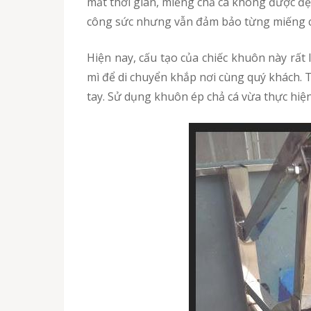
mất thời gian, miếng chả cá không được đẹ
công sức nhưng vẫn đảm bảo từng miếng cá
Hiện nay, cấu tạo của chiếc khuôn này rất linh động. Chúng được chế tạo hoàn toàn từ kim loại inox cao cấp, được gắn trực tiếp lên xe bán bánh
mì để di chuyển khắp nơi cùng quý khách. 
tay. Sử dụng khuôn ép chả cá vừa thực hiệ