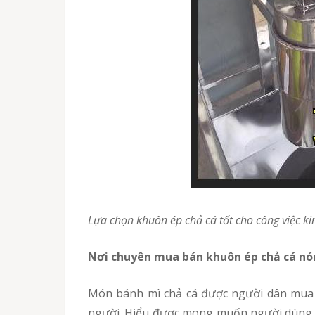
Lựa chọn khuôn ép chả cá tốt cho công việc 
Nơi chuyên mua bán khuôn ép chả cá nón
Món bánh mì chả cá được người dân mua nhiều vào buổi sáng, do đó quý vị cần nâng cao năng suất để phục vụ nhanh nhất nhu cầu của mọi
người. Hiểu được mong muốn người dùng cầ