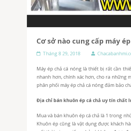
Cơ sở nào cung cấp máy ép
Tháng 8 29, 2018
Chacabanhmi.
Máy ép chả cá nóng là thiết bị rất cần thiết cho công việc kinh doanh bánh mì chả cá nóng tại Lâm Đồng hiện nay. Chiếc máy có thể hoạt động
nhanh hơn, chính xác hơn, cho ra những mẻ
phân phối máy ép chả cá nóng đảm bảo chấ
Địa chỉ bán khuôn ép cá chả uy tín chất
Mua và bán khuôn ép cá chả là 1 trong những thiết bị vô cùng cần thiết trong việc kinh doanh buôn bán món bánh mì chả cá thơm ngon hấp dẫn.
Khuôn ép cũng là vật dụng được khách hà