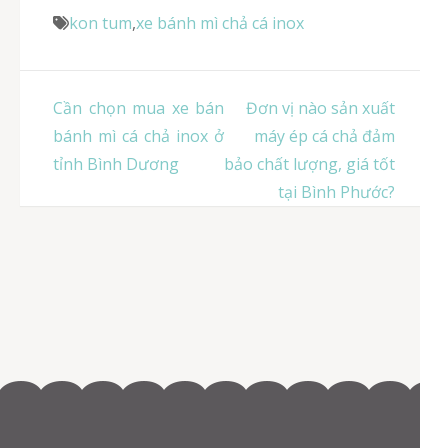
kon tum
,
xe bánh mì chả cá inox
Điều
Cần chọn mua xe bán
Đơn vị nào sản xuất
hướng
bánh mì cá chả inox ở
máy ép cá chả đảm
bài
tỉnh Bình Dương
bảo chất lượng, giá tốt
viết
tại Bình Phước?