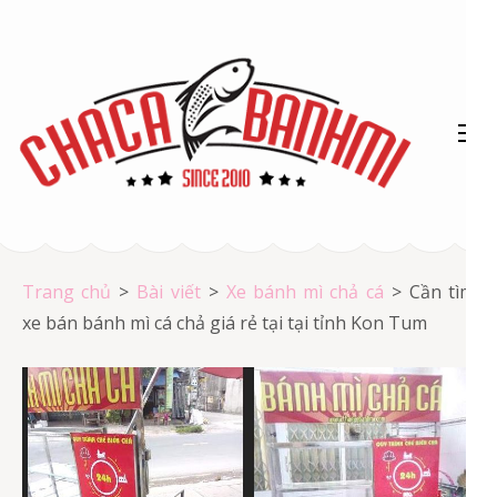
Bỏ
qua
và
tới
nội
dung
(ấn
Chả cá Vũng Tàu
Enter)
Chả cá giá rẻ
Trang chủ
>
Bài viết
>
Xe bánh mì chả cá
>
Cần tìm
xe bán bánh mì cá chả giá rẻ tại tại tỉnh Kon Tum