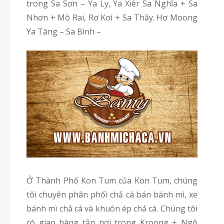
trong Sa Sơn – Ya Ly, Ya Xiêr Sa Nghĩa + Sa
Nhơn + Mô Rai, Rơ Kơi + Sa Thầy. Hơ Moong
Ya Tăng – Sa Bình –
Ở Thành Phố Kon Tum của Kon Tum, chúng
tôi chuyên phân phối chả cá bán bánh mì, xe
bánh mì chả cá và khuôn ép chả cá. Chúng tôi
có giao hàng tận nơi trong Kroong + Ngô