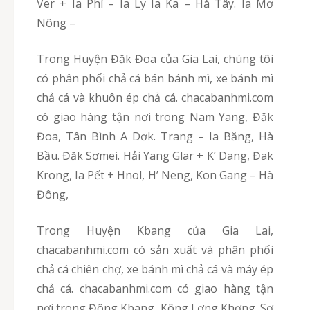
Ver + Ia Phí – Ia Ly Ia Ka – Hà Tây. Ia Mơ
Nông –
Trong Huyện Đăk Đoa của Gia Lai, chúng tôi
có phân phối chả cá bán bánh mì, xe bánh mì
chả cá và khuôn ép chả cá. chacabanhmi.com
có giao hàng tận nơi trong Nam Yang, Đăk
Đoa, Tân Bình A Dơk. Trang – Ia Băng, Hà
Bầu. Đăk Sơmei. Hải Yang Glar + K’ Dang, Đak
Krong, Ia Pết + Hnol, H’ Neng, Kon Gang – Hà
Đông,
Trong Huyện Kbang của Gia Lai,
chacabanhmi.com có sản xuất và phân phối
chả cá chiên chợ, xe bánh mì chả cá và máy ép
chả cá. chacabanhmi.com có giao hàng tận
nơi trong Đông Kbang, Kông Lơng Khơng. Sơ