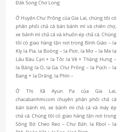
Đăk Song Chơ Long
Ở Huyện Chư Prông của Gia Lai, chúng tôi có
phân phối chả cá bán bánh mì và chiên chợ,
xe bánh mì chả cá và khuôn ép chả cá. Chúng
tôi có giao hàng tận nơi trong Bình Giáo – Ia
Kly Ia Pia. Ia Boòng – Ia Piơr, Ia Mơ – Ia Me Ia
Lâu Bàu Cạn + Ia Tôr Ia Vê + Thăng Hưng –
Ia Băng Ia O, Ia Ga. Chư Prông – Ia Púch – Ia
Bang + Ia Drăng. Ia Phìn –
Ở Thị Xã Ayun Pa của Gia Lai,
chacabanhmi.com chuyên phân phối chả cá
bán bánh mì, xe bánh mì chả cá và máy ép
chả cá. Chúng tôi có giao hàng tận nơi trong
Sông Bờ. Cheo Reo – Chư Băh. Ia Rbol – Ia