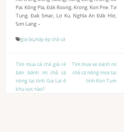
Pai. Kông Pla, Đăk Roong, Krong. Kon Pne. Tơ
Tung. Đak Smar, Lơ Ku. Nghĩa An Đăk Hlơ,
Sơn Lang –
gia lai
,
máy ép chả cá
Điều
Tìm mua cá chả giá rẻ
Tìm mua xe bánh mì
hướng
bán bánh mì chả cá
chả cá nóng inox tại
bài
nóng tại tỉnh Gia Lai ở
tinh Kon Tum
viết
khu vực nào?