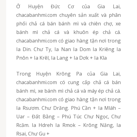
Ở Huyện Đức Cơ của Gia Lai,
chacabanhmi.com chuyên sản xuất và phân
phối chả cá bán bánh mì và chiên chợ, xe
bánh mì chả cá và khuôn ép chả cá.
chacabanhmi.com có giao hàng tận nơi trong
Ia Din. Chư Ty, Ia Nan Ia Dom Ia Kriêng Ia
Pnôn + Ia Krêl, Ia Lang + Ia Dơk + Ia Kla
Trong Huyện Krông Pa của Gia Lai,
chacabanhmi.com có cung cấp chả cá bán
bánh mì, xe bánh mì chả cá và máy ép chả cá.
chacabanhmi.com có giao hàng tận nơi trong
Ia Rsươm. Chư Drăng. Phú Cần + Ia Mláh –
Uar – Đất Bằng – Phú Túc Chư Ngọc, Chư
Rcăm. Ia Hdreh Ia Rmok – Krông Năng, Ia
Rsai, Chư Gu +