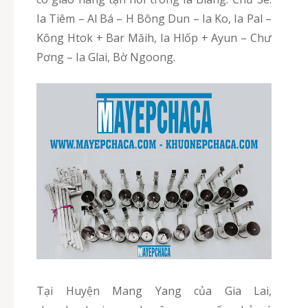
Ia Tiêm – Al Bá – H Bông Dun – Ia Ko, Ia Pal –
Kông Htok + Bar Măih, Ia Hlốp + Ayun – Chư
Pơng – Ia Glai, Bờ Ngoong.
Tại Huyện Mang Yang của Gia Lai,