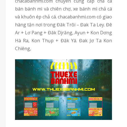
chacabanhmi.com chuyên cung cấp chả cá
bán bánh mì và chiên chợ, xe bánh mì chả cá
và khuôn ép chả cá. chacabanhmi.com có giao
hàng tận nơi trong Đăk Trôi – Đak Ta Ley. Đê
Ar + Lơ Pang + Đăk Djrăng, Ayun + Kon Dơng
Hà Ra, Kon Thụp + Đăk Yă. Đak Jơ Ta Kon
Chiêng,