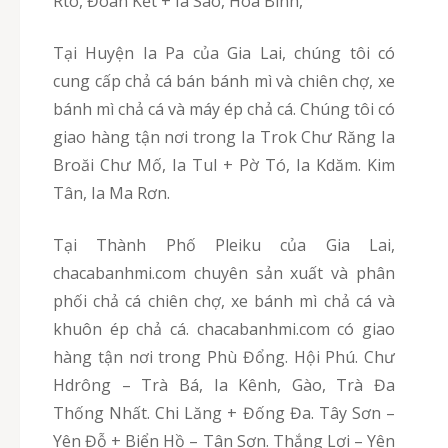
Rtô, Đoàn Kết + Ia Sao, Hoà Bình,
Tại Huyện Ia Pa của Gia Lai, chúng tôi có
cung cấp chả cá bán bánh mì và chiên chợ, xe
bánh mì chả cá và máy ép chả cá. Chúng tôi có
giao hàng tận nơi trong Ia Trok Chư Răng Ia
Broăi Chư Mố, Ia Tul + Pờ Tó, Ia Kdăm. Kim
Tân, Ia Ma Rơn.
Tại Thành Phố Pleiku của Gia Lai,
chacabanhmi.com chuyên sản xuất và phân
phối chả cá chiên chợ, xe bánh mì chả cá và
khuôn ép chả cá. chacabanhmi.com có giao
hàng tận nơi trong Phù Đổng. Hội Phú. Chư
Hdrông – Trà Bá, Ia Kênh, Gào, Trà Đa
Thống Nhất. Chi Lăng + Đống Đa. Tây Sơn –
Yên Đỗ + Biển Hồ – Tân Sơn. Thắng Lợi – Yên