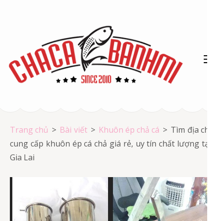
Bỏ
qua
và
tới
nội
dung
(ấn
Chả cá Vũng Tàu
Enter)
Chả cá giá rẻ
Trang chủ
>
Bài viết
>
Khuôn ép chả cá
>
Tìm địa chỉ
cung cấp khuôn ép cá chả giá rẻ, uy tín chất lượng tại
Gia Lai