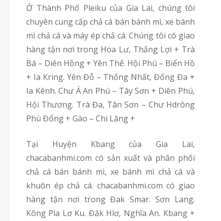
Ở Thành Phố Pleiku của Gia Lai, chúng tôi
chuyên cung cấp chả cá bán bánh mì, xe bánh
mì chả cá và máy ép chả cá. Chúng tôi có giao
hàng tận nơi trong Hoa Lư, Thắng Lợi + Trà
Bá – Diên Hồng + Yên Thế. Hội Phú – Biển Hồ
+ Ia Kring. Yên Đỗ – Thống Nhất, Đống Đa +
Ia Kênh. Chư Á An Phú – Tây Sơn + Diên Phú,
Hội Thương. Trà Đa, Tân Sơn – Chư Hdrông
Phù Đổng + Gào – Chi Lăng +
Tại Huyện Kbang của Gia Lai,
chacabanhmi.com có sản xuất và phân phối
chả cá bán bánh mì, xe bánh mì chả cá và
khuôn ép chả cá. chacabanhmi.com có giao
hàng tận nơi trong Đak Smar. Sơn Lang.
Kông Pla Lơ Ku. Đăk Hlơ, Nghĩa An. Kbang +