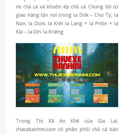
mì chả cá và khuôn ép chả cá. Chúng tôi có
giao hàng tận nơi trong Ia Dơk – Chư Ty, Ia
Nan. Ia Dom. Ia Krêl Ia Lang + Ia Pnôn + Ia
Kla – Ia Din. Ia Kriêng
Trong Thị Xã An Khê của Gia Lai,
chacabanhmi.com có phân phối chả cá bán