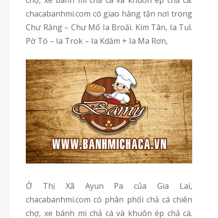
chacabanhmi.com có giao hàng tận nơi trong
Chư Răng – Chư Mố Ia Broăi. Kim Tân, Ia Tul.
Pờ Tó – Ia Trok – Ia Kdăm + Ia Ma Rơn,
Ở Thị Xã Ayun Pa của Gia Lai,
chacabanhmi.com có phân phối chả cá chiên
chợ, xe bánh mì chả cá và khuôn ép chả cá.