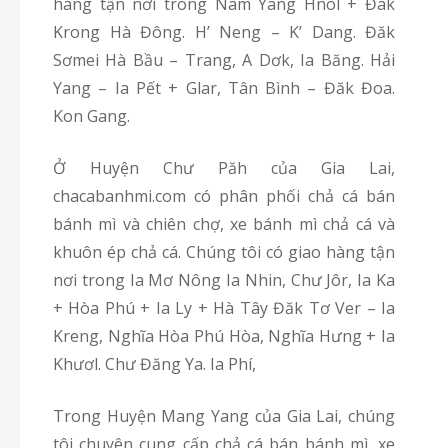
hàng tận nơi trong Nam Yang Hnol + Đak
Krong Hà Đông. H’ Neng – K’ Dang. Đăk
Sơmei Hà Bầu – Trang, A Dơk, Ia Băng. Hải
Yang – Ia Pết + Glar, Tân Bình – Đăk Đoa.
Kon Gang.
Ở Huyện Chư Păh của Gia Lai,
chacabanhmi.com có phân phối chả cá bán
bánh mì và chiên chợ, xe bánh mì chả cá và
khuôn ép chả cá. Chúng tôi có giao hàng tận
nơi trong Ia Mơ Nông Ia Nhin, Chư Jôr, Ia Ka
+ Hòa Phú + Ia Ly + Hà Tây Đăk Tơ Ver – Ia
Kreng, Nghĩa Hòa Phú Hòa, Nghĩa Hưng + Ia
Khươl. Chư Đăng Ya. Ia Phí,
Trong Huyện Mang Yang của Gia Lai, chúng
tôi chuyên cung cấp chả cá bán bánh mì, xe