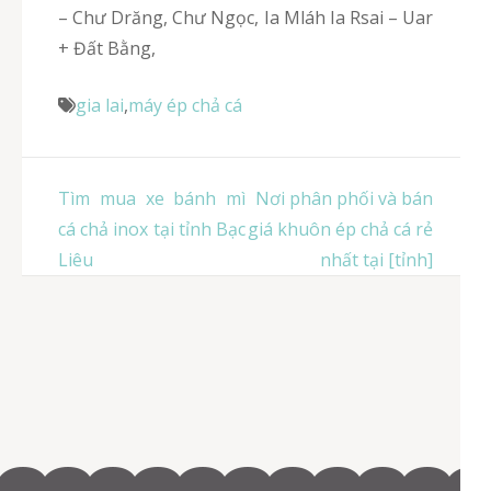
– Chư Drăng, Chư Ngọc, Ia Mláh Ia Rsai – Uar
+ Đất Bằng,
gia lai
,
máy ép chả cá
Điều
Tìm mua xe bánh mì
Nơi phân phối và bán
hướng
cá chả inox tại tỉnh Bạc
giá khuôn ép chả cá rẻ
bài
Liêu
nhất tại [tỉnh]
viết