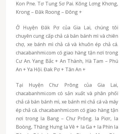
Kon Pne. Tơ Tung Sơ Pai. Kông Lơng Khơng,
Krong – Đăk Roong – Đông +
Ở Huyện Đăk Pơ của Gia Lai, chúng tôi
chuyên cung cấp chả cá bán bánh mì và chiên
chợ, xe bánh mì chả cá và khuôn ép chả cá.
chacabanhmi.com có giao hàng tận nơi trong
Cư An. Yang Bắc + An Thành, Hà Tam – Phú
An + Ya Hội. Đak Pơ + Tân An +
Tại Huyện Chư Prông của Gia Lai,
chacabanhmi.com có sản xuất và phân phối
chả cá bán bánh mì, xe bánh mì chả cá và máy
ép chả cá. chacabanhmi.com có giao hàng tận
nơi trong Ia Bang – Chư Prông. Ia Piơr, Ia
Boòng, Thăng Hưng Ia Vê + Ia Ga + Ia Phìn Ia