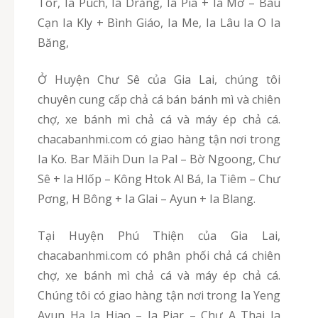
Tôr, Ia Púch, Ia Drăng, Ia Pia + Ia Mơ – Bàu
Cạn Ia Kly + Bình Giáo, Ia Me, Ia Lâu Ia O Ia
Băng,
Ở Huyện Chư Sê của Gia Lai, chúng tôi
chuyên cung cấp chả cá bán bánh mì và chiên
chợ, xe bánh mì chả cá và máy ép chả cá.
chacabanhmi.com có giao hàng tận nơi trong
Ia Ko. Bar Măih Dun Ia Pal – Bờ Ngoong, Chư
Sê + Ia Hlốp – Kông Htok Al Bá, Ia Tiêm – Chư
Pơng, H Bông + Ia Glai – Ayun + Ia Blang.
Tại Huyện Phú Thiện của Gia Lai,
chacabanhmi.com có phân phối chả cá chiên
chợ, xe bánh mì chả cá và máy ép chả cá.
Chúng tôi có giao hàng tận nơi trong Ia Yeng
Ayun Hạ Ia Hiao – Ia Piar – Chư A Thai Ia