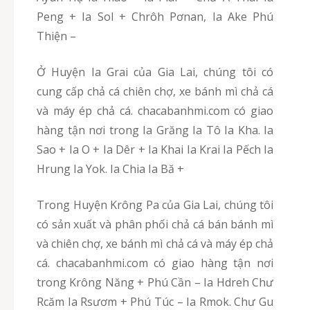
Peng + Ia Sol + Chrôh Pơnan, Ia Ake Phú
Thiện –
Ở Huyện Ia Grai của Gia Lai, chúng tôi có
cung cấp chả cá chiên chợ, xe bánh mì chả cá
và máy ép chả cá. chacabanhmi.com có giao
hàng tận nơi trong Ia Grăng Ia Tô Ia Kha. Ia
Sao + Ia O + Ia Dêr + Ia Khai Ia Krai Ia Pếch Ia
Hrung Ia Yok. Ia Chia Ia Bă +
Trong Huyện Krông Pa của Gia Lai, chúng tôi
có sản xuất và phân phối chả cá bán bánh mì
và chiên chợ, xe bánh mì chả cá và máy ép chả
cá. chacabanhmi.com có giao hàng tận nơi
trong Krông Năng + Phú Cần – Ia Hdreh Chư
Rcăm Ia Rsươm + Phú Túc – Ia Rmok. Chư Gu