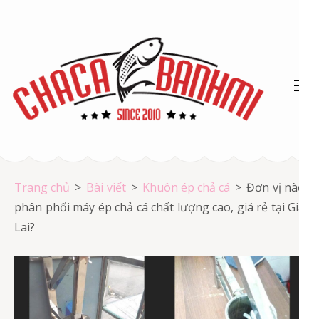
Bỏ
qua
và
tới
nội
dung
(ấn
Chả cá Vũng Tàu
Enter)
Chả cá giá rẻ
Trang chủ
>
Bài viết
>
Khuôn ép chả cá
>
Đơn vị nào
phân phối máy ép chả cá chất lượng cao, giá rẻ tại Gia
Lai?