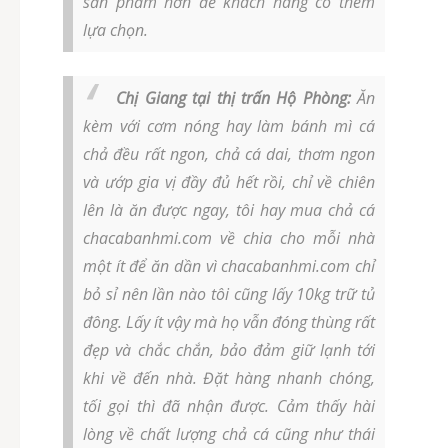
sản phẩm hơn để khách hàng có thêm
lựa chọn.
Chị Giang tại thị trấn Hộ Phòng:
Ăn
kèm với cơm nóng hay làm bánh mì cá
chả đều rất ngon, chả cá dai, thơm ngon
và ướp gia vị đầy đủ hết rồi, chỉ về chiên
lên là ăn được ngay, tôi hay mua chả cá
chacabanhmi.com về chia cho mỗi nhà
một ít để ăn dần vì chacabanhmi.com chỉ
bỏ sỉ nên lần nào tôi cũng lấy 10kg trữ tủ
đông. Lấy ít vậy mà họ vẫn đóng thùng rất
đẹp và chắc chắn, bảo đảm giữ lạnh tới
khi về đến nhà. Đặt hàng nhanh chóng,
tối gọi thì đã nhận được. Cảm thấy hài
lòng về chất lượng chả cá cũng như thái