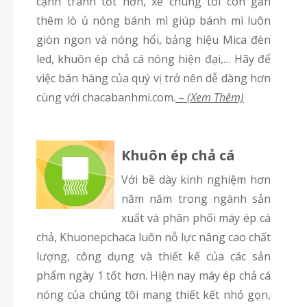
cạnh tranh tốt hơn, xe chúng tôi còn gắn
thêm lò ủ nóng bánh mì giúp bánh mì luôn
giòn ngon và nóng hổi, bảng hiệu Mica đèn
led, khuôn ép chả cá nóng hiện đại,… Hãy để
việc bán hàng của quý vị trở nên dễ dàng hơn
cùng với chacabanhmi.com.
–
(Xem Thêm)
Khuôn ép chả cá
Với bề dày kinh nghiệm hơn
năm năm trong ngành sản
xuất và phân phối máy ép cá
chả, Khuonepchaca luôn nỗ lực nâng cao chất
lượng, công dụng và thiết kế của các sản
phẩm ngày 1 tốt hơn. Hiện nay máy ép chả cá
nóng của chúng tôi mang thiết kết nhỏ gọn,