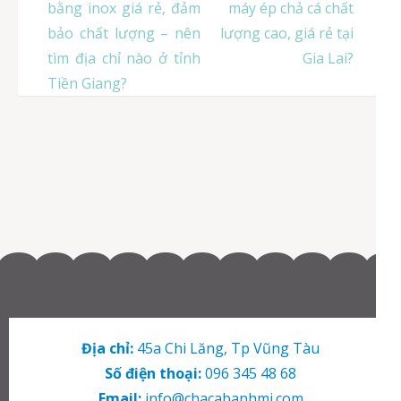
hướng
bằng inox giá rẻ, đảm
máy ép chả cá chất
bài
bảo chất lượng – nên
lượng cao, giá rẻ tại
viết
tìm địa chỉ nào ở tỉnh
Gia Lai?
Tiền Giang?
Địa chỉ:
45a Chi Lăng, Tp Vũng Tàu
Số điện thoại:
096 345 48 68
Email:
info@chacabanhmi.com