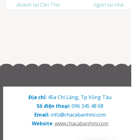
bài
doanh tại Cần Thơ
ngon tại nhà
viết
Địa chỉ:
45a Chi Lăng, Tp Vũng Tàu
Số điện thoại:
096 345 48 68
Email:
info@chacabanhmi.com
Website
:
www.chacabanhmi.com