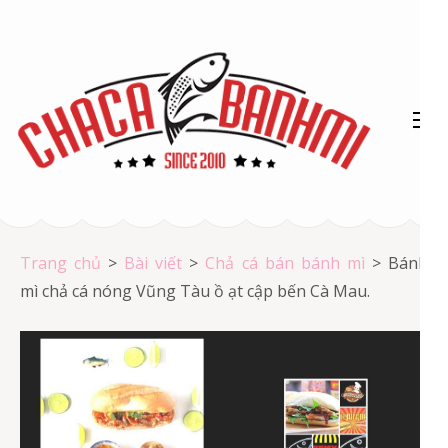
Bỏ
qua
và
tới
nội
dung
(ấn
Chả cá Vũng Tàu
Enter)
Chả cá giá rẻ
Trang chủ
>
Bài viết
>
Chả cá bán bánh mì
>
Bánh
mì chả cá nóng Vũng Tàu ồ ạt cập bến Cà Mau.