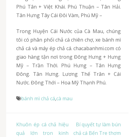
Phú Tân + Việt Khái. Phú Thuận – Tân Hải.
Tân Hưng Tây Cái Đôi Vàm, Phú Mỹ –
Trong Huyện Cái Nước của Cà Mau, chúng
tôi có phân phối chả cá chiên chợ, xe bánh mì
chả cá và máy ép chả cá. chacabanhmi.com có
giao hàng tận nơi trong Đông Hưng + Hưng
Mỹ – Trần Thới. Phú Hưng – Tân Hưng
Đông. Tân Hưng. Lương Thế Trân + Cái
Nước. Đông Thới – Hoa Mỹ Thạnh Phú.
bánh mì chả cá
,
cà mau
Điều
Khuôn ép cá chả hiệu
Bí quyết tự làm bún
hướng
quả lớn tron kinh
chả cá Bến Tre thơm