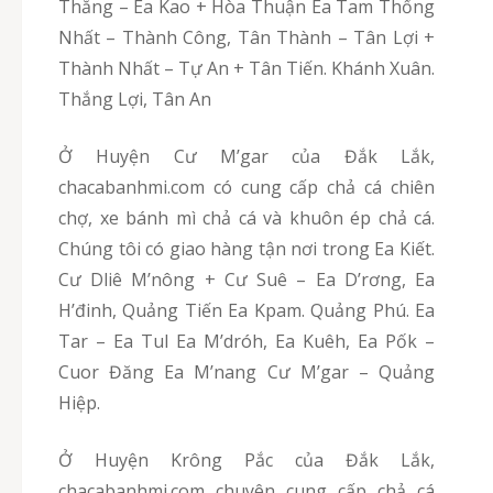
Thắng – Ea Kao + Hòa Thuận Ea Tam Thống
Nhất – Thành Công, Tân Thành – Tân Lợi +
Thành Nhất – Tự An + Tân Tiến. Khánh Xuân.
Thắng Lợi, Tân An
Ở Huyện Cư M’gar của Đắk Lắk,
chacabanhmi.com có cung cấp chả cá chiên
chợ, xe bánh mì chả cá và khuôn ép chả cá.
Chúng tôi có giao hàng tận nơi trong Ea Kiết.
Cư Dliê M’nông + Cư Suê – Ea D’rơng, Ea
H’đinh, Quảng Tiến Ea Kpam. Quảng Phú. Ea
Tar – Ea Tul Ea M’dróh, Ea Kuêh, Ea Pốk –
Cuor Đăng Ea M’nang Cư M’gar – Quảng
Hiệp.
Ở Huyện Krông Pắc của Đắk Lắk,
chacabanhmi.com chuyên cung cấp chả cá