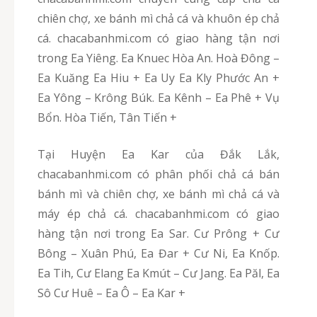
chiên chợ, xe bánh mì chả cá và khuôn ép chả
cá. chacabanhmi.com có giao hàng tận nơi
trong Ea Yiêng. Ea Knuec Hòa An. Hoà Đông –
Ea Kuăng Ea Hiu + Ea Uy Ea Kly Phước An +
Ea Yông – Krông Búk. Ea Kênh – Ea Phê + Vụ
Bổn. Hòa Tiến, Tân Tiến +
Tại Huyện Ea Kar của Đắk Lắk,
chacabanhmi.com có phân phối chả cá bán
bánh mì và chiên chợ, xe bánh mì chả cá và
máy ép chả cá. chacabanhmi.com có giao
hàng tận nơi trong Ea Sar. Cư Prông + Cư
Bông – Xuân Phú, Ea Đar + Cư Ni, Ea Knốp.
Ea Tih, Cư Elang Ea Kmút – Cư Jang. Ea Păl, Ea
Sô Cư Huê – Ea Ô – Ea Kar +