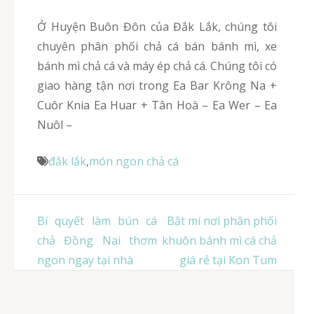
Ở Huyện Buôn Đôn của Đắk Lắk, chúng tôi
chuyên phân phối chả cá bán bánh mì, xe
bánh mì chả cá và máy ép chả cá. Chúng tôi có
giao hàng tận nơi trong Ea Bar Krông Na +
Cuôr Knia Ea Huar + Tân Hoà – Ea Wer – Ea
Nuôl –
đắk lắk
,
món ngon chả cá
Điều
Bí quyết làm bún cá
Bật mí nơi phân phối
hướng
chả Đồng Nai thơm
khuôn bánh mì cá chả
bài
ngon ngay tại nhà
giá rẻ tại Kon Tum
viết