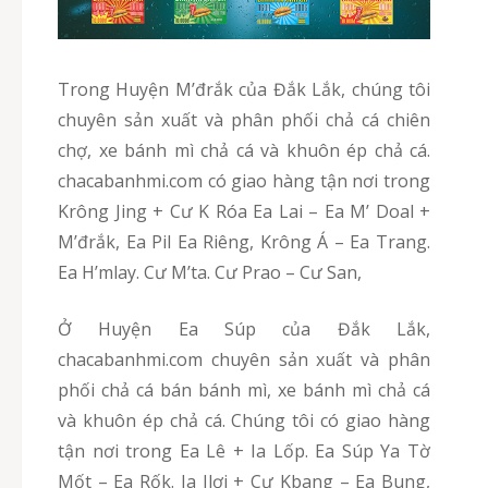
Trong Huyện M’đrắk của Đắk Lắk, chúng tôi
chuyên sản xuất và phân phối chả cá chiên
chợ, xe bánh mì chả cá và khuôn ép chả cá.
chacabanhmi.com có giao hàng tận nơi trong
Krông Jing + Cư K Róa Ea Lai – Ea M’ Doal +
M’đrắk, Ea Pil Ea Riêng, Krông Á – Ea Trang.
Ea H’mlay. Cư M’ta. Cư Prao – Cư San,
Ở Huyện Ea Súp của Đắk Lắk,
chacabanhmi.com chuyên sản xuất và phân
phối chả cá bán bánh mì, xe bánh mì chả cá
và khuôn ép chả cá. Chúng tôi có giao hàng
tận nơi trong Ea Lê + Ia Lốp. Ea Súp Ya Tờ
Mốt – Ea Rốk. Ia Jlơi + Cư Kbang – Ea Bung,