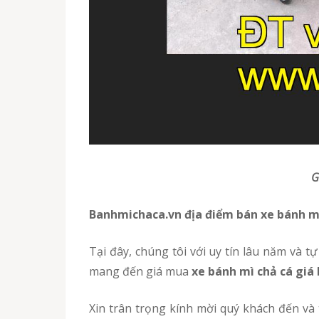
Banhmichaca.vn địa điểm bán xe bánh mì
Tại đây, chúng tôi với uy tín lâu năm và tự tin là bạn hàng thân thiết của nhiều bạn hàng hay chủ cửa hàng phát triển luôn sẵn lòng phục vụ và
mang đến giá mua
xe bánh mì chả cá giá 
Xin trân trọng kính mời quý khách đến v