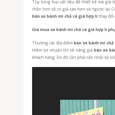
Tùy từng loại vật liệu để thiết kế mà giá bán xe sẽ dao động khác nhau. Thường thì khi vật liệu của các loại xe bánh mì chả cá là inox dày, chắc
chắn hơn sẽ có giá cao hơn và ngược lại. Cũ
bán xe bánh mì chả cá giá hợp lí
thay đổi 
Giá
mua
xe bánh mì chả cá giá hợp lí ph
Thường các địa điểm
bán xe bánh mì chả 
thêm lợi nhuận thì sẽ nâng giá
bán xe bá
khách hàng. Do đó cần phải cân nhắc kỹ lư