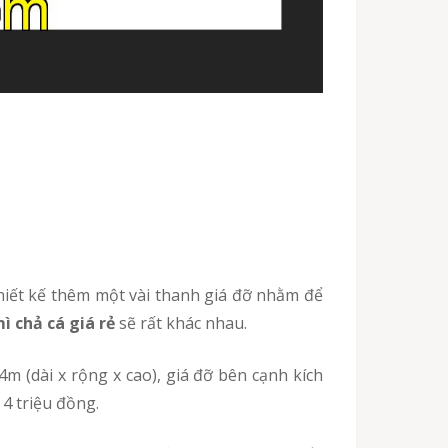
ì chả cá giá rẻ
sẽ rất khác nhau.
m (dài x rộng x cao), giá đỡ bên cạnh kích
4 triệu đồng.