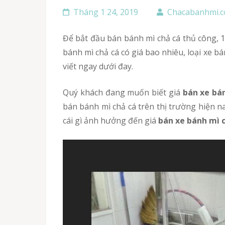
Tháng 1 24, 2019
Chacabanhmi.
Để bắt đầu bán bánh mì chả cá thủ công, 1 xe bán bánh mì gọn nhẹ, tiện dụng và giá bán hợp lý là thắc mắc nhiều khách hàng đặt ra. Vậy xe bán
bánh mì chả cá có giá bao nhiêu, loại xe b
viết ngay dưới đay.
Quý khách đang muốn biết giá
bán xe bán
bán bánh mì chả cá trên thị trường hiện n
cái gì ảnh hưởng đến giá
bán xe bánh mì c