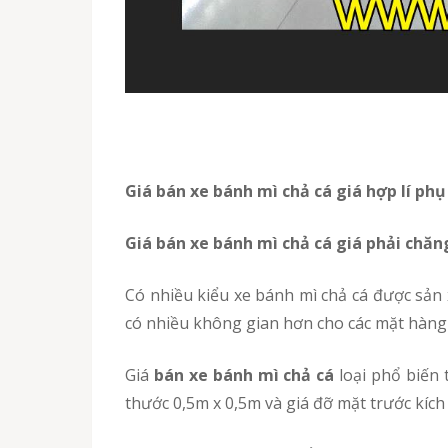
Giá bán xe bánh mì chả cá giá hợp lí ph
Giá bán xe bánh mì chả cá giá phải chăn
Có nhiều kiểu xe bánh mì chả cá được sản xuất theo yêu cầu, ý kiến của khách hàng. Nếu bạn muốn thiết kế thêm một vài thanh giá đỡ nhằm để
có nhiều không gian hơn cho các mặt hàng 
Giá
bán xe bánh mì chả cá
loại phổ biến 
thước 0,5m x 0,5m và giá đỡ mặt trước kíc