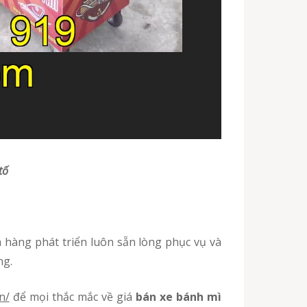
tố
ng.
n/
để mọi thắc mắc về giá
bán xe bánh mì