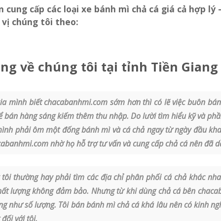
n cung cấp các loại
xe bánh mì chả cá giá cả hợp lý 
 vị chúng tôi theo:
g về chúng tôi tại tỉnh Tiền Giang
ia mình biết chacabanhmi.com sớm hơn thì có lẽ việc buôn bán 
bán hàng sáng kiếm thêm thu nhập. Do lười tìm hiểu kỹ và phần
mình phải ôm một đống bánh mì và cá chả ngay từ ngày đầu khai
banhmi.com nhờ họ hỗ trợ tư vấn và cung cấp chả cá nên đã dầ
tôi thường hay phải tìm các địa chỉ phân phối cá chả khác nhau
hất lượng không đảm bảo. Nhưng từ khi dùng chả cá bên chaca
ng như số lượng. Tôi bán bánh mì chả cá khá lâu nên có kinh ng
ối với tôi.