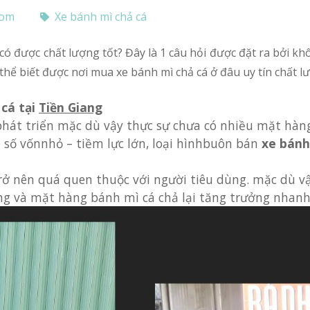
com
Xe bánh mì chả cá
 thể biết được nơi mua xe bánh mì chả cá ở đâu uy tín chất l
 cá tại
Tiền Giang
i số vốnnhỏ – tiềm lực lớn, loại hìnhbuôn bán
xe bánh
rở nên quá quen thuộc với người tiêu dùng. mặc dù vậ
g và mặt hàng bánh mì cá chả lại tăng trưởng nhanh