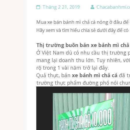
Tháng 2 21, 2019
Chacabanhmi.
Mua xe bán bánh mì chả cá nóng ở đâu để có được chất lượng tốt? Đây là 1 câu hỏi được đặt ra bởi không ít khách hàng muốn kinh doanh lâu dài.
Hãy xem và tìm hiểu chia sẻ dưới đây để có
Thị trường buôn bán xe bánh mì chả
Ở Việt Nam dù có nhu cầu thị trường phát triển mặc dù vậy thực sự chưa có nhiều mặt hàng bán đường phố nào hiệu quả và
mang lại doanh thu lớn. Tuy nhiên, vớ
rộ trong 1 vài năm trở lại đây.
Quả thực, bán
xe bánh mì chả cá
đã t
trường thực phẩm đường phố nói chun