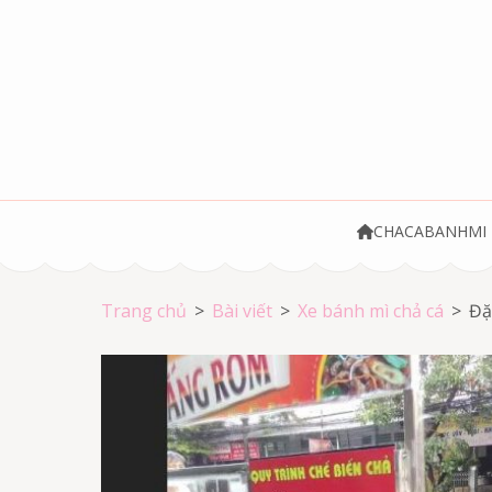
Bỏ
qua
và
tới
nội
dung
(ấn
Chả cá Vũng Tà
Chả cá giá rẻ
Enter)
CHACABANHMI
Trang chủ
>
Bài viết
>
Xe bánh mì chả cá
>
Đặ