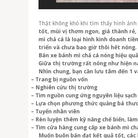
Thật không khó khi tìm thấy hình ản
tốt, mùi vị thơm ngon, giá thành rẻ
mì chả cá là loại hình kinh doanh tiề
triển và chưa bao giờ thôi hết nóng.
bán xe bánh mì chả cá nóng hiệu quả
Giữa thị trường rất nóng như hiện 
Nhìn chung, bạn cần lưu tâm đến 1 v
– Trang bị nguồn vốn
– Nghiên cứu thị trường
– Tìm nguồn cung ứng nguyên liệu sạch
– Lựa chọn phương thức quảng bá thươ
– Tuyển nhân viên
– Rèn luyện thêm kỹ năng chế biến, là
– Tìm cửa hàng cung cấp xe bánh mì ch
Muốn buôn bán đạt kết quả tốt, các bạn cần nghiên cứu và chuẩn bị rất nhiều thứ khác nhau. Đặc biệt giữa lúc tình hình