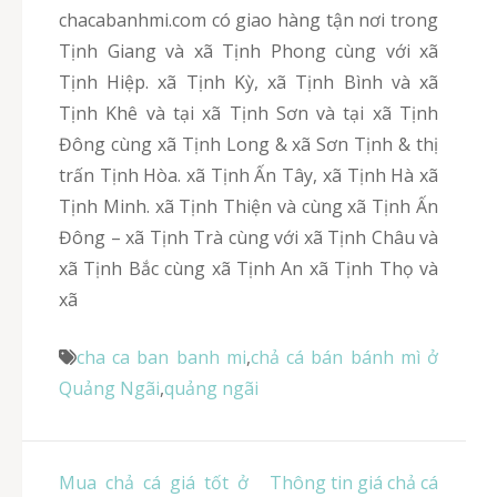
chacabanhmi.com có giao hàng tận nơi trong
Tịnh Giang và xã Tịnh Phong cùng với xã
Tịnh Hiệp. xã Tịnh Kỳ, xã Tịnh Bình và xã
Tịnh Khê và tại xã Tịnh Sơn và tại xã Tịnh
Đông cùng xã Tịnh Long & xã Sơn Tịnh & thị
trấn Tịnh Hòa. xã Tịnh Ấn Tây, xã Tịnh Hà xã
Tịnh Minh. xã Tịnh Thiện và cùng xã Tịnh Ấn
Đông – xã Tịnh Trà cùng với xã Tịnh Châu và
xã Tịnh Bắc cùng xã Tịnh An xã Tịnh Thọ và
xã
cha ca ban banh mi
,
chả cá bán bánh mì ở
Quảng Ngãi
,
quảng ngãi
Điều
Mua chả cá giá tốt ở
Thông tin giá chả cá