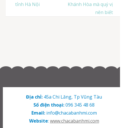
hướng
tỉnh Hà Nội
Khánh Hòa mà quý vị
bài
nên biết
viết
Địa chỉ:
45a Chi Lăng, Tp Vũng Tàu
Số điện thoại:
096 345 48 68
Email:
info@chacabanhmi.com
Website
:
www.chacabanhmi.com