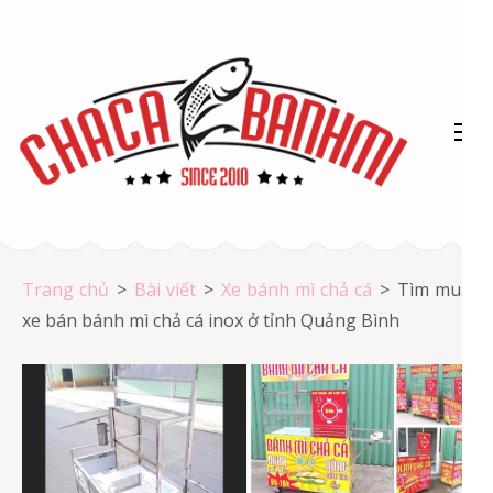
Bỏ
qua
và
tới
nội
dung
(ấn
Chả cá Vũng Tàu
Enter)
Chả cá giá rẻ
Trang chủ
>
Bài viết
>
Xe bánh mì chả cá
>
Tìm mua
xe bán bánh mì chả cá inox ở tỉnh Quảng Bình