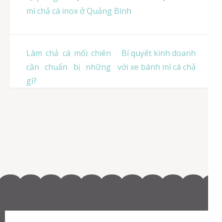
mì chả cá inox ở Quảng Bình
Điều
Làm chả cá mối chiên
Bí quyết kinh doanh
hướng
cần chuẩn bị những
với xe bánh mì cá chả
bài
gì?
viết