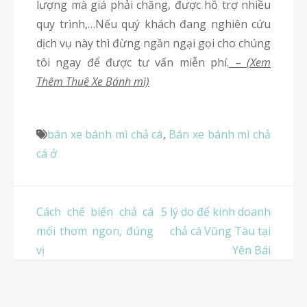
lượng mà giá phải chăng, được hỗ trợ nhiều
quy trình,…Nếu quý khách đang nghiên cứu
dịch vụ này thì đừng ngần ngại gọi cho chúng
tôi ngay để được tư vấn miễn phí.
–
(Xem
Thêm Thuê Xe Bánh mì)
bán xe bánh mì chả cá
,
Bán xe bánh mì chả
cá ở
Điều
Cách chế biến chả cá
5 lý do để kinh doanh
hướng
mối thơm ngon, đúng
chả cá Vũng Tàu tại
bài
vị
Yên Bái
viết