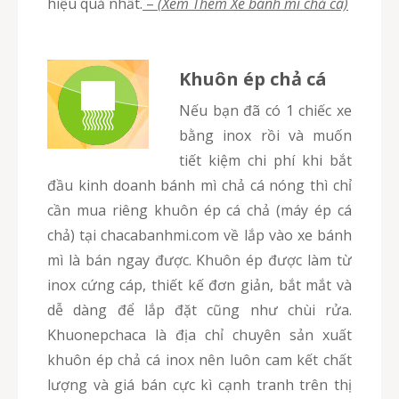
hiệu quả nhất.
–
(Xem Thêm Xe bánh mì chả cá)
Khuôn ép chả cá
Nếu bạn đã có 1 chiếc xe
bằng inox rồi và muốn
tiết kiệm chi phí khi bắt
đầu kinh doanh bánh mì chả cá nóng thì chỉ
cần mua riêng khuôn ép cá chả (máy ép cá
chả) tại chacabanhmi.com về lắp vào xe bánh
mì là bán ngay được. Khuôn ép được làm từ
inox cứng cáp, thiết kế đơn giản, bắt mắt và
dễ dàng để lắp đặt cũng như chùi rửa.
Khuonepchaca là địa chỉ chuyên sản xuất
khuôn ép chả cá inox nên luôn cam kết chất
lượng và giá bán cực kì cạnh tranh trên thị