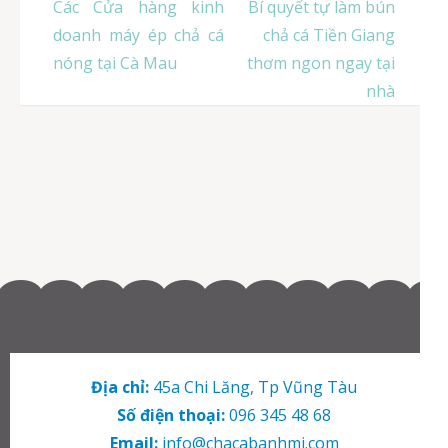
Điều
Các Cửa hàng kinh
Bí quyết tự làm bún
hướng
doanh máy ép chả cá
chả cá Tiền Giang
bài
nóng tại Cà Mau
thơm ngon ngay tại
viết
nhà
Địa chỉ:
45a Chi Lăng, Tp Vũng Tàu
Số điện thoại:
096 345 48 68
Email:
info@chacabanhmi.com