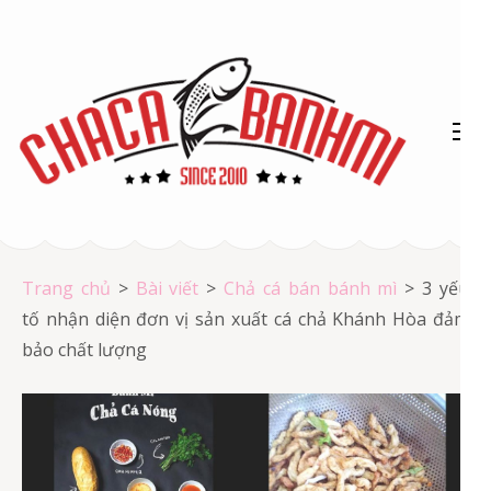
Bỏ
qua
và
tới
nội
dung
(ấn
Chả cá Vũng Tàu
Enter)
Chả cá giá rẻ
Trang chủ
>
Bài viết
>
Chả cá bán bánh mì
>
3 yếu
tố nhận diện đơn vị sản xuất cá chả Khánh Hòa đảm
bảo chất lượng