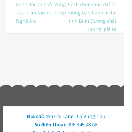
Điều
Bánh mì cá chả Vũng
Cách chọn mua chả cá
hướng
Tàu tràn lan du nhập
nóng bán bánh mì tại
bài
Nghệ An.
tỉnh Bình Dương chất
viết
lượng, giá rẻ
Địa chỉ:
45a Chi Lăng, Tp Vũng Tàu
Số điện thoại:
096 345 48 68