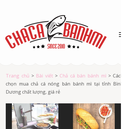
Bỏ
qua
và
tới
nội
dung
(ấn
Chả cá Vũng Tàu
Enter)
Chả cá giá rẻ
Trang chủ
>
Bài viết
>
Chả cá bán bánh mì
>
Cách
chọn mua chả cá nóng bán bánh mì tại tỉnh Bình
Dương chất lượng, giá rẻ