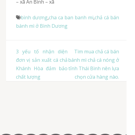
– xã An Bình – xã
bình dương
,
cha ca ban banh mi
,
chả cá bán
bánh mì ở Bình Dương
Điều
3 yếu tố nhận diện
Tìm mua chả cá bán
hướng
đơn vị sản xuất cá chả
bánh mì chả cá nóng ở
bài
Khánh Hòa đảm bảo
tỉnh Thái Bình nên lựa
viết
chất lượng
chọn cửa hàng nào.