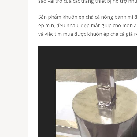
sao vai trò của các trang thiết bị hỗ trợ 
Sản phẩm khuôn ép chả cá nóng bánh mì được bán ra tại Ninh Bình là 1 lợi thế rất lớn cho những người bán bánh mì chả cá. Từng sợi cá chả được
ép mịn, đều nhau, đẹp mắt giúp cho món ăn
và việc tìm mua được khuôn ép chả cá giá r