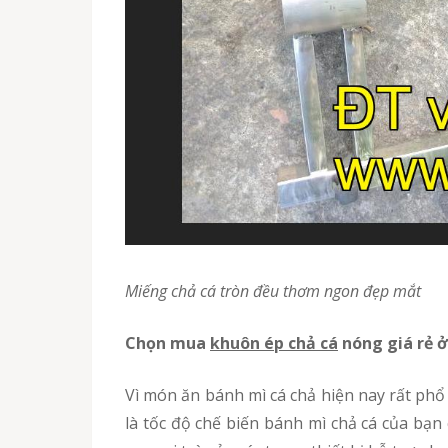
Miếng chả cá tròn đều thơm ngon đẹp mắt
Chọn mua
khuôn ép chả cá
nóng giá rẻ ở
Vì món ăn bánh mì cá chả hiện nay rất phổ biến, tiện dụng cho bữa sáng nên được rất nhiều người đặc biệt yêu thích điều này. Đồng nghĩa với đó
là tốc độ chế biến bánh mì chả cá của bạn