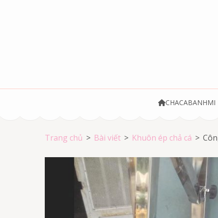
Bỏ
qua
và
tới
nội
dung
(ấn
Chả cá Vũng Tà
Chả cá giá rẻ
Enter)
CHACABANHMI
Trang chủ
>
Bài viết
>
Khuôn ép chả cá
>
Côn