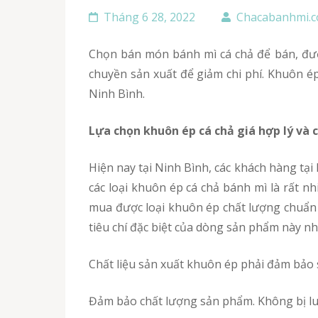
Tháng 6 28, 2022
Chacabanhmi.
Chọn bán món bánh mì cá chả để bán, được nhiều người chọn thời gian gần đây. bát cứ ai buôn bán cũng mong muốn tối ưu hóa tốt nhất dây
chuyền sản xuất để giảm chi phí. Khuôn ép
Ninh Bình.
Lựa chọn khuôn ép cá chả giá hợp lý và 
Hiện nay tại Ninh Bình, các khách hàng tại Ninh Bình có lượng tiêu thụ món bánh mì chả cá nóng nhiều nhất trên cả nước, do đó nhu cầu cần mua
các loại khuôn ép cá chả bánh mì là rất 
mua được loại khuôn ép chất lượng chuẩn l
tiêu chí đặc biệt của dòng sản phẩm này nh
Chất liệu sản xuất khuôn ép phải đảm bảo 
Đảm bảo chất lượng sản phẩm. Không bị lu