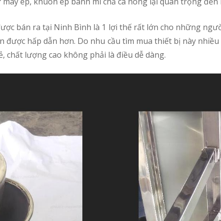
như máy ép, khuôn ép bánh mì chả cá nóng lại quan trọng đến
 được hấp dẫn hơn. Do nhu cầu tìm mua thiết bị này nhiều 
ẻ, chất lượng cao không phải là điều dễ dàng.