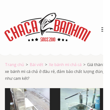
Bỏ
qua
và
tới
nội
dung
(ấn
Chả cá Vũng Tàu
Enter)
Chả cá giá rẻ
Trang chủ
>
Bài viết
>
Xe bánh mì chả cá
>
Giá thành
xe bánh mì cá chả ở đâu rẻ, đảm bảo chất lượng đúng
như cam kết?