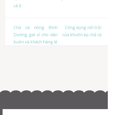
cá ở
Điều
Chả cá nóng Bình
Công dụng nổi trội
hướng
Dương giá sỉ cho dân
của khuôn ép chả cá
bài
buôn và khách hàng lẻ
viết