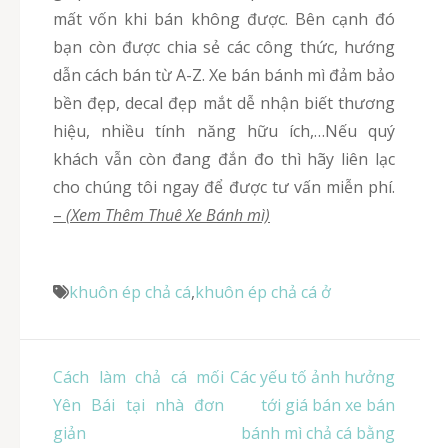
mất vốn khi bán không được. Bên cạnh đó
bạn còn được chia sẻ các công thức, hướng
dẫn cách bán từ A-Z. Xe bán bánh mì đảm bảo
bền đẹp, decal đẹp mắt dễ nhận biết thương
hiệu, nhiều tính năng hữu ích,…Nếu quý
khách vẫn còn đang đắn đo thì hãy liên lạc
cho chúng tôi ngay để được tư vấn miễn phí.
–
(Xem Thêm Thuê Xe Bánh mì)
khuôn ép chả cá
,
khuôn ép chả cá ở
Điều
Cách làm chả cá mối
Các yếu tố ảnh hưởng
hướng
Yên Bái tại nhà đơn
tới giá bán xe bán
bài
giản
bánh mì chả cá bằng