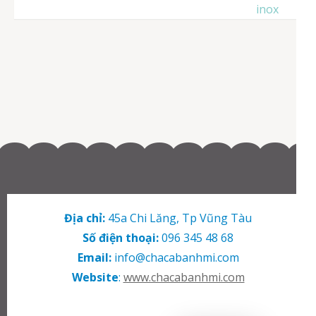
viết
inox
Địa chỉ:
45a Chi Lăng, Tp Vũng Tàu
Số điện thoại:
096 345 48 68
Email:
info@chacabanhmi.com
Website
:
www.chacabanhmi.com