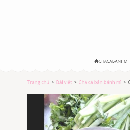
Bỏ
qua
và
tới
nội
dung
(ấn
Chả cá Vũng Tà
Chả cá giá rẻ
Enter)
CHACABANHMI
Trang chủ
>
Bài viết
>
Chả cá bán bánh mì
>