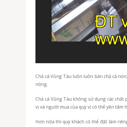
Chả cá Vũng Tàu luôn luôn bán chả cá nóng với nguyên liệu sạch, cá là các loài cá tươi được bắt từ biển để mang lại hương vị tươi ngon cho chả cá
nóng.
Chả cá Vũng Tàu không sử dụng các chất phụ gia thực phẩm hay chất tạo màu làm ảnh hưởng đến sức khoẻ của người tiêu dùng. Do vậy mà quý
vị và người mua của quý vị có thể yên tâm 
Hơn nữa thì quý khách có thể đặt làm riêng những loại chả cá với hương vị riêng biệt hoặc chả cá nóng của những loại cá đặc biệt dùng cho mục