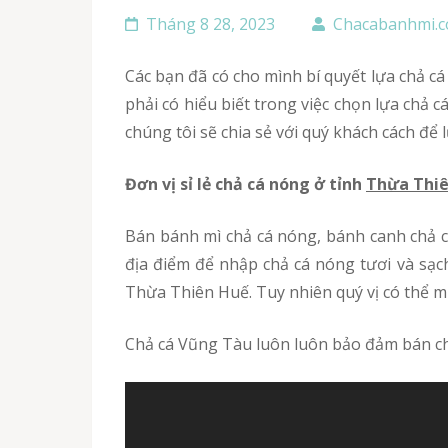
Tháng 8 28, 2023
Chacabanhmi.
Các bạn đã có cho mình bí quyết lựa chả cá nóng ngon tại Thừa Thiên Huế chưa. Mẹo nhỏ chọn chả cá ngon không hẳn là điều mà ai cũng rõ, cần
phải có hiểu biết trong việc chọn lựa chả 
chúng tôi sẽ chia sẻ với quý khách cách để
Đơn vị sỉ lẻ chả cá nóng ở tỉnh
Thừa Thi
Bán bánh mì chả cá nóng, bánh canh chả cá hay chả cá tươi chiên nóng đều là các món ăn được mọi người yêu thích. Tuy nhiên nếu kiếm được 1
địa điểm để nhập chả cá nóng tươi và sạc
Thừa Thiên Huế. Tuy nhiên quý vị có thể mu
Chả cá Vũng Tàu luôn luôn bảo đảm bán ch