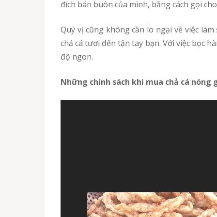
đích bán buôn của mình, bằng cách gọi cho
Quý vị cũng không cần lo ngại về việc làm sao để mua chả cá tươi giá tốt ở tỉnh Thừa Thiên Huế, vì chúng tôi sẽ liên lạc tới chi nhánh và chuyển
chả cá tươi đến tận tay bạn. Với việc bọc
độ ngon.
Những chính sách khi mua chả cá nóng 