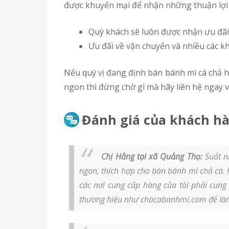
được khuyến mại để nhận những thuận lợi 
Quý khách sẽ luôn được nhận ưu đãi 
Ưu đãi về vận chuyển và nhiều các k
Nếu quý vị đang định bán bánh mì cá chả hay cá viên chiên, bánh canh chả cá nóng mà cần đảm bảo chất lượng của chả cá nóng có hương vị thơm
ngon thì đừng chờ gì mà hãy liên hệ ngay v
Đánh giá của khách hà
Chị Hằng tại xã Quảng Thọ:
Suốt n
ngon, thích hợp cho bán bánh mì chả cá. 
các nơi cung cấp hàng của tôi phải cung
thương hiệu như chacabanhmi.com để là