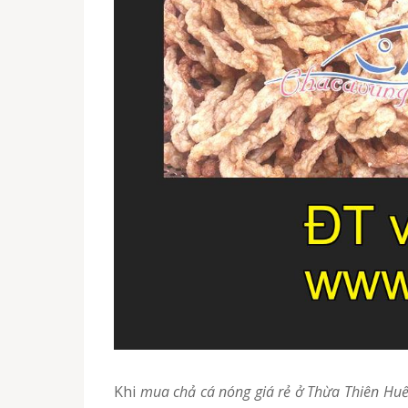
Khi
mua chả cá nóng giá rẻ ở Thừa Thiên Hu