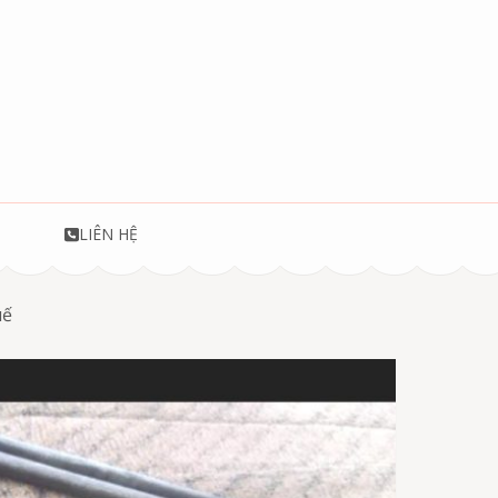
T
LIÊN HỆ
uế