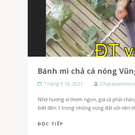
Bánh mì chả cá nóng Vũn
Tháng 9 18, 2021
Chacabanhmi.
Nhờ hương vị thơm ngon, giá cả phải chăng món ăn vặt này thực sự đã gây ra cơn sốt bánh mì chả cá nóng tại Hồ Chí Minh rồi. Hồ Chí Minh được
biết đến 1 trong những vùng đất với nền 
ĐỌC TIẾP