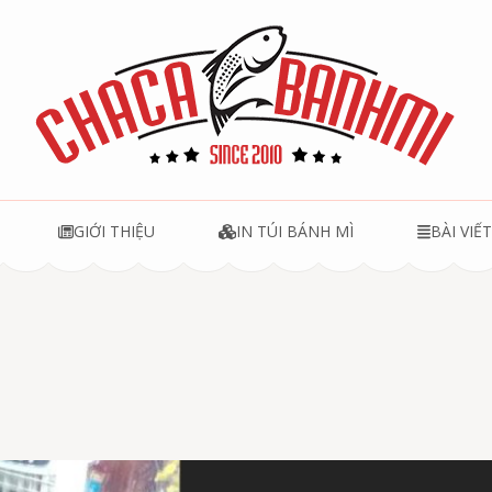
u
GIỚI THIỆU
IN TÚI BÁNH MÌ
BÀI VIẾ