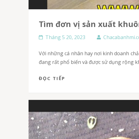
Tìm đơn vị sản xuất khuô
Tháng 5 20, 2023
Chacabanhmi.
Với những cá nhân hay nơi kinh doanh chả cá thì máy ép chả cá là thiết bị không thể không có. Đặc biệt, dòng máy ép máy ép chả cá inox hiện nay
đang rất phổ biến và được sử dụng rộng khắ
ĐỌC TIẾP