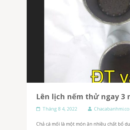
Lên lịch nếm thử ngay 3
Tháng 8 4, 2022
Chacabanhmi.c
Chả cá mối là một món ăn nhiều chất bổ dưỡng, chứa đựng hương vị đặc trưng của biển. Nó sẽ là 1 món ăn hấp dẫn quý khách nên thêm vào thực