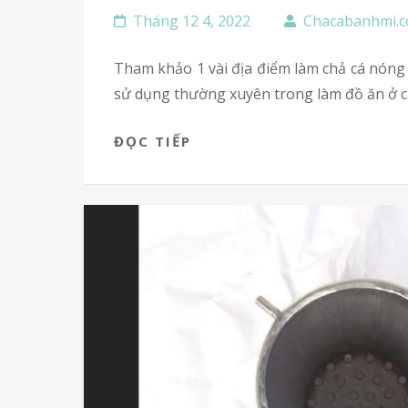
Tháng 12 4, 2022
Chacabanhmi.
Tham khảo 1 vài địa điểm làm chả cá nóng Vũng Tàu ở Hồ Chí Minh thơm ngon, bảo đảm uy tín. Cá chả là dạng thức ăn vô cùng quen thuộc được
sử dụng thường xuyên trong làm đồ ăn ở cá
ĐỌC TIẾP