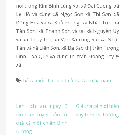
nơi trong Kim Bình cùng với xã Đại Cương. xã
Lê Hồ và cùng xã Ngọc Sơn xã Thi Sơn. xã
Đồng Hóa và xã Khả Phong, xã Nhật Tựu. xã
Tân Sơn, xã Thanh Sơn và tại xã Nguyễn Úy
và xã Thụy Lôi, xã Văn Xá cùng với xã Nhật
Tân và xã Liên Sơn. xã Ba Sao thị trấn Tượng
Lĩnh – xã Quế và cùng thị trấn Hoàng Tây &
xã
chả cá mối
,
chả cá mối ở Hà Nam
,
hà nam
Điều
Lên lịch ăn ngay 3
Giá chả cá mối hiện
hướng
món ăn tuyệt hảo từ
nay trên thị trường
bài
chả cá mối chiên Bình
viết
Dương