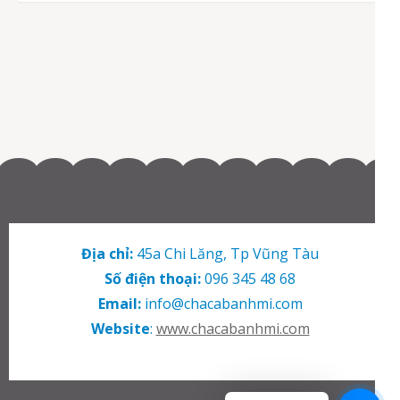
Địa chỉ:
45a Chi Lăng, Tp Vũng Tàu
Số điện thoại:
096 345 48 68
Email:
info@chacabanhmi.com
Website
:
www.chacabanhmi.com